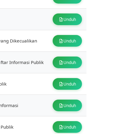
Unduh
yang Dikecualikan
Unduh
tar Informasi Publik
Unduh
lik
Unduh
nformasi
Unduh
Publik
Unduh