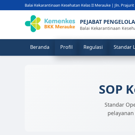
Balai Kekarantinaan Kesehatan Kelas II Merauke | Jln. Prajuri
PEJABAT PENGELOL
Balai Kekarantinaan Keseh
Beranda
Profil
Regulasi
Standar 
SOP K
Standar Ope
pelayanan 