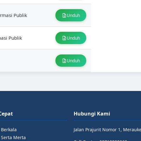
rmasi Publik
Unduh
si Publik
Unduh
Unduh
Cepat
Hubungi Kami
 Berkala
Jalan Prajurit Nomor 1, Merauk
 Serta Merta