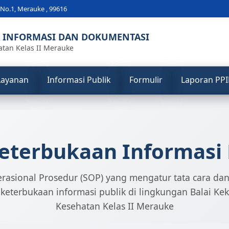
t No.1, Merauke , 99616
A INFORMASI DAN DOKUMENTASI
atan Kelas II Merauke
Layanan
Informasi Publik
Formulir
Laporan PP
eterbukaan Informasi 
rasional Prosedur (SOP) yang mengatur tata cara d
keterbukaan informasi publik di lingkungan Balai Ke
Kesehatan Kelas II Merauke