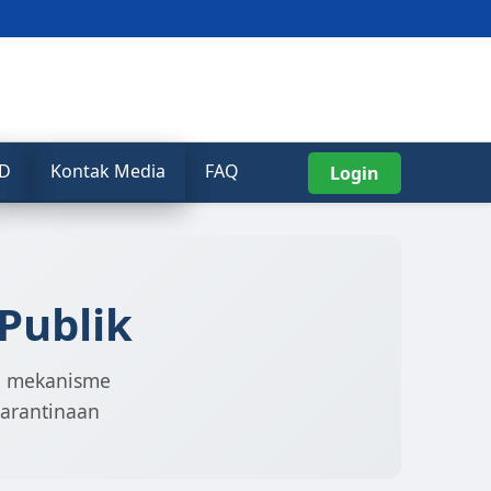
ID
Kontak Media
FAQ
Login
Publik
an mekanisme
karantinaan